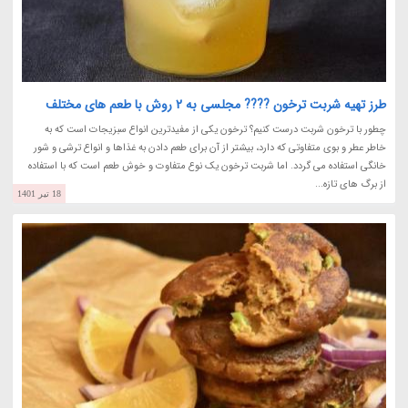
طرز تهیه شربت ترخون ???? مجلسی به 2 روش با طعم های مختلف
چطور با ترخون شربت درست کنیم؟ ترخون یکی از مفیدترین انواع سبزیجات است که به
خاطر عطر و بوی متفاوتی که دارد، بیشتر از آن برای طعم دادن به غذاها و انواع ترشی و شور
خانگی استفاده می گردد. اما شربت ترخون یک نوع متفاوت و خوش طعم است که با استفاده
از برگ های تازه...
18 تیر 1401