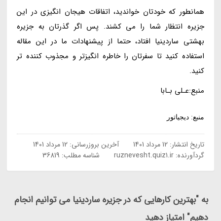
همانطور که خودتان خواندید، اتفاقات هیجان انگیزی در این
جزیره انتظار شما را می کشند. پس اگر گذرتان به جزیره
بهشتی ساردینیا افتاد، حتما از پیشنهادات ما در این مقاله
استفاده کنید تا سفرتان را خاطره انگیزتر و مجذوب کننده تر
کنید.
منبع:عـلی بـابا
منبع: دیجیاتور
تاریخ انتشار:
12 مرداد 1401
آخرین بروزرسانی:
12 مرداد 1401
گردآورنده:
ruznevesht.quiz1.ir
شناسه مطلب: 36819
به "بهترین کارهایی که در جزیره ساردینیا می توانیم انجام
دهیم" امتیاز دهید