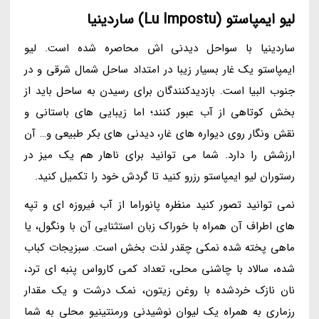
لیو ایمپاستو (Lu Impostu) ساردینیا
ساردینیا با سواحل دیدنی اش محاصره شده است. لیو
ایمپاستو یک غار بسیار زیبا در امتداد ساحل شمال شرقی و در
جنوب البیا است. بازدیدکنندگان برای رسیدن به ساحل باید از
بخش کوتاهی از آب عبور کنند؛ اما زیبایی های باستانی و
نقش ونگار روی دیواره های غار، دیدنی های بکر طبیعی و… آن
ارزشش را دارد. شما می توانید برای ناهار هم یک میز در
رستوران لیو ایمپاستو رزرو کنید تا گردش خود را تکمیل کنید.
نمی توانید تصور کنید منظره پانوراما از آب فیروزه ای و تپه
های اطراف آن همراه با خوراک زبان استثنایی آن با ونگول، یا
ماهی پخته شده نمکی چقدر لذت بخش است. سبزیجات کباب
شده، سالاد با چاشنی محلی، تعداد کمی کارواس پنبه ای ترد،
نان نازک خردشده با روغن زیتون، نمک درشت و یک مقدار
رزماری به همراه یک لیوان نوشیدنی ورمنتینیو محلی به شما