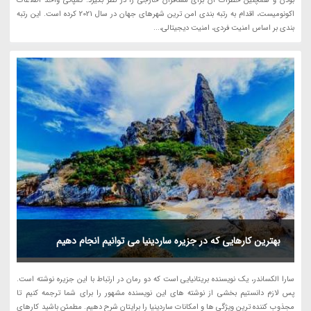
بودن و همچنین خطرات آن برای مسافران خارجی را در نظر بگیرد. کمپانی واحد اطلاعات
اکونومیست، اقدام به رتبه بندی امن ترین شهرهای جهان در سال 2021 کرده است. این رتبه
بندی بر اساس امنیت فردی، امنیت دیجیتالی،...
بهترین کارهایی که در جزیره ساردینیا می توانیم انجام دهیم
سارا الکساندر، یک نویسنده بریتانیایی است که دو رمان در ارتباط با این جزیره نوشته است.
پس لازم دانستیم بخشی از نوشته های این نویسنده مشهور را برای شما ترجمه کنیم تا
مجذوب کننده ترین ویژگی ها و امکانات ساردینیا را برایتان شرح دهیم. مطمئن باشید کارهای