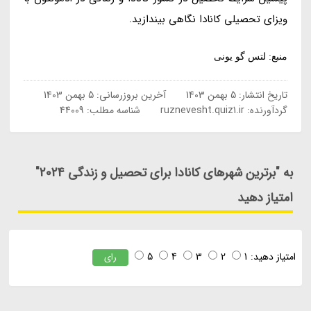
ویزای تحصیلی کانادا نگاهی بیندازید.
منبع: لتس گو یونی
تاریخ انتشار:
5 بهمن 1403
آخرین بروزرسانی:
5 بهمن 1403
گردآورنده:
ruznevesht.quiz1.ir
شناسه مطلب: 44009
به "برترین شهرهای کانادا برای تحصیل و زندگی 2024"
امتیاز دهید
امتیاز دهید:
1
2
3
4
5
رای