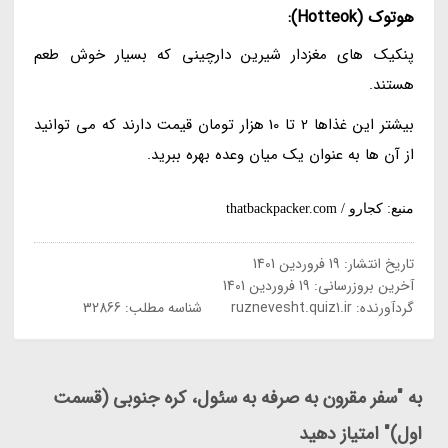
هوتوک (Hotteok):
پنکیک های مغزدار شیرین دارچینی که بسیار خوش طعم
هستند.
بیشتر این غذاها 2 تا 10 هزار تومان قیمت دارند که می توانید
از آن ها به عنوان یک میان وعده بهره ببرید.
منبع: کجارو / thatbackpacker.com
تاریخ انتشار:
19 فروردین 1401
آخرین بروزرسانی:
19 فروردین 1401
گردآورنده:
ruznevesht.quiz1.ir
شناسه مطلب: 32866
به "سفر مقرون به صرفه به سئول، کره جنوبی (قسمت
اول)" امتیاز دهید