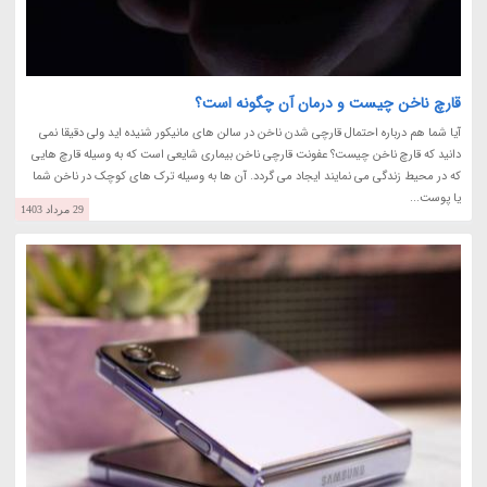
قارچ ناخن چیست و درمان آن چگونه است؟
آیا شما هم درباره احتمال قارچی شدن ناخن در سالن های مانیکور شنیده اید ولی دقیقا نمی
دانید که قارچ ناخن چیست؟ عفونت قارچی ناخن بیماری شایعی است که به وسیله قارچ هایی
که در محیط زندگی می نمایند ایجاد می گردد. آن ها به وسیله ترک های کوچک در ناخن شما
یا پوست...
29 مرداد 1403