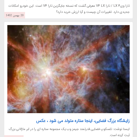
تارا وی4 LX / تارا V4 LX معرفی گشت که نسخه جایگزین تارا V4 است. این خودرو امکانات
جدیدی دارد. تغییرات آن چیست و آیا ارزش خرید دارد؟
20 بهمن 1402
زایشگاه بزرگ فضایی، اینجا ستاره متولد می شود ، عکس
ایسنا نوشت: تلسکوپ فضایی قدرتمند جیمز وب یک مجموعه ستاره ای را در ابر ماژلانی بزرگ
ثبت کرده است.