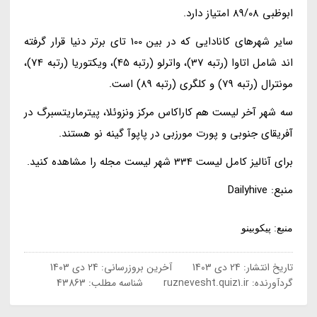
ابوظبی 89/08 امتیاز دارد.
سایر شهرهای کانادایی که در بین 100 تای برتر دنیا قرار گرفته
اند شامل اتاوا (رتبه 37)، واترلو (رتبه 45)، ویکتوریا (رتبه 74)،
مونترال (رتبه 79) و کلگری (رتبه 89) است.
سه شهر آخر لیست هم کاراکاس مرکز ونزوئلا، پیترماریتسبرگ در
آفریقای جنوبی و پورت مورزبی در پاپوآ گینه نو هستند.
برای آنالیز کامل لیست 334 شهر لیست مجله را مشاهده کنید.
منبع: Dailyhive
منبع: پیکوبینو
تاریخ انتشار:
24 دی 1403
آخرین بروزرسانی:
24 دی 1403
گردآورنده:
ruznevesht.quiz1.ir
شناسه مطلب: 43863