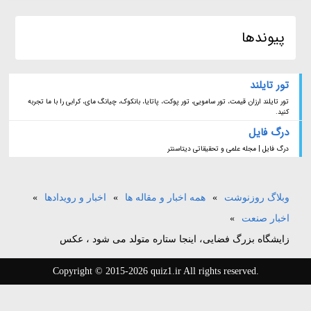
پیوندها
تور تایلند
تور تایلند ارزان قیمت، تور سامویی، تور پوکت، پاتایا، بانکوک، چیانگ مای، کرابی را با ما تجربه
کنید.
درگ فایل
درگ فایل | مجله علمی و تحقیقاتی دیتاسنتر
وبلاگ روزنوشت
»
همه اخبار و مقاله ها
»
اخبار و رویدادها
»
اخبار صنعت
»
زایشگاه بزرگ فضایی، اینجا ستاره متولد می شود ، عکس
Copyright © 2015-2026 quiz1.ir All rights reserved.