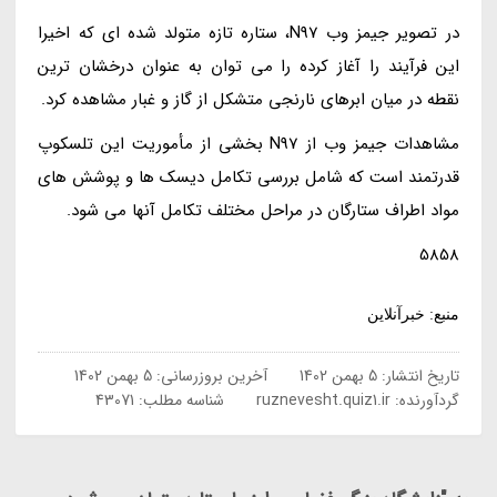
در تصویر جیمز وب N97، ستاره تازه متولد شده ای که اخیرا
این فرآیند را آغاز کرده را می توان به عنوان درخشان ترین
نقطه در میان ابرهای نارنجی متشکل از گاز و غبار مشاهده کرد.
مشاهدات جیمز وب از N97 بخشی از مأموریت این تلسکوپ
قدرتمند است که شامل بررسی تکامل دیسک ها و پوشش های
مواد اطراف ستارگان در مراحل مختلف تکامل آنها می شود.
5858
منبع: خبرآنلاین
تاریخ انتشار:
5 بهمن 1402
آخرین بروزرسانی:
5 بهمن 1402
گردآورنده:
ruznevesht.quiz1.ir
شناسه مطلب: 43071