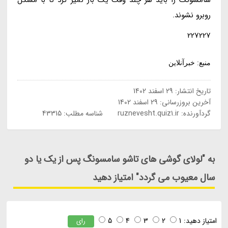
روبرو نشوند.
227227
منبع: خبرآنلاین
تاریخ انتشار:
29 اسفند 1402
آخرین بروزرسانی:
29 اسفند 1402
گردآورنده:
ruznevesht.quiz1.ir
شناسه مطلب: 43315
به "لولای گوشی های تاشو سامسونگ پس از یک یا دو
سال معیوب می گردد" امتیاز دهید
امتیاز دهید:
1
2
3
4
5
رای