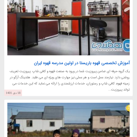
آموزش تخصصی قهوه باریستا در اولین مدرسه قهوه ایران
یک گروه حرفه ای ضامن پیروزیت شما در ورود به صنعت قهوه و کافی شاپ. پیروزیت تعریف
روشنی دارد. نیازمند عمل است و هر عملی نیز مهارت های ویژه ای می طلبد. هلدینگ آرگو در
زمینه قهوه، کافی شاپ و رستوران، خدمات ارزشمندی را ارائه می نماید که این خدمات می
تواند پیروزیت...
18 دی 1401