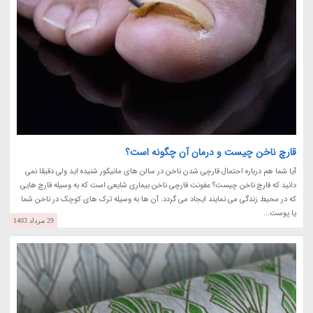
قارچ ناخن چیست و درمان آن چگونه است؟
آیا شما هم درباره احتمال قارچی شدن ناخن در سالن های مانیکور شنیده اید ولی دقیقا نمی
دانید که قارچ ناخن چیست؟ عفونت قارچی ناخن بیماری شایعی است که به وسیله قارچ هایی
که در محیط زندگی می نمایند ایجاد می گردد. آن ها به وسیله ترک های کوچک در ناخن شما
یا پوست...
29 مرداد 1403