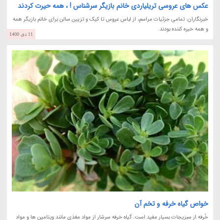
عکس های عروسی تریلیاردی خانم بازیگر سرشناس ! ، همه حیرت کردند
خبرنگاران: تمامی جزئیات مراسم، از لباس عروس تا کیک و تزیین سالن برای خانم بازیگر همه
و همه خیره کننده بودند.
11 دی 1400
خواص گیاه خرفه و تخم آن
خُرفه از سبزیجات بسیار مفید است. گیاه خرفه سرشار از مواد مغذی مانند ویتامین ها و مواد