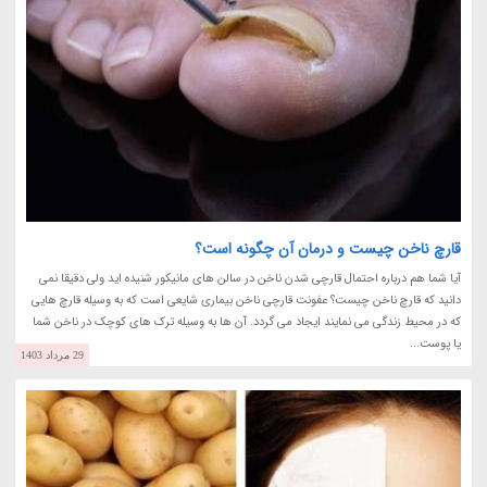
قارچ ناخن چیست و درمان آن چگونه است؟
آیا شما هم درباره احتمال قارچی شدن ناخن در سالن های مانیکور شنیده اید ولی دقیقا نمی
دانید که قارچ ناخن چیست؟ عفونت قارچی ناخن بیماری شایعی است که به وسیله قارچ هایی
که در محیط زندگی می نمایند ایجاد می گردد. آن ها به وسیله ترک های کوچک در ناخن شما
یا پوست...
29 مرداد 1403