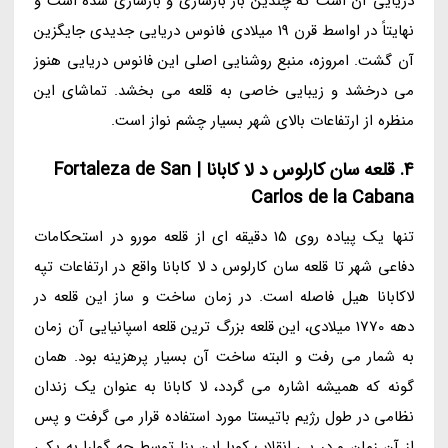
دریایی آن است که چندین بار بازسازی و بازسازی شده است و
نهایتاً در اواسط قرن 19 میلادی فانوس دریایی جدیدی جایگزین
آن گشت. امروزه، منبع روشنایی اصلی این فانوس دریایی هنوز
می درخشد و زیبایی خاصی به قلعه می بخشد. تماشای این
منظره از ارتفاعات بالای شهر بسیار چشم نواز است.
4. قلعه سان کارلوس د لا کابانا | Fortaleza de San
Carlos de la Cabana
تنها یک پیاده روی 15 دقیقه ای از قلعه مورو در استحکامات
دفاعی شهر تا قلعه سان کارلوس د لا کابانا واقع در ارتفاعات تپه
لاکابانا هیل فاصله است. در زمان ساخت و ساز این قلعه در
دهه 1770 میلادی، این قلعه بزرگ ترین قلعه اسپانیایی آن زمان
به شمار می رفت و البته ساخت آن بسیار پرهزینه بود. همان
گونه که همیشه اشاره می گردد، لا کابانا به عنوان یک زندان
نظامی در طول رژیم باتیستا مورد استفاده قرار می گرفت و پس
از آن زمان و در پی انقلاب کوبا این بنا توسط چه گوارا به یکی